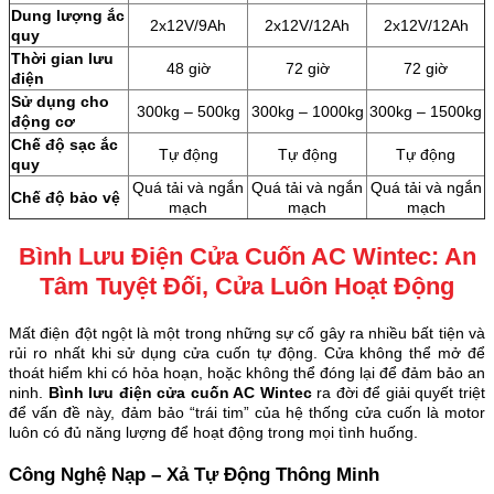
Dung lượng ắc
2x12V/9Ah
2x12V/12Ah
2x12V/12Ah
quy
Thời gian lưu
48 giờ
72 giờ
72 giờ
điện
Sử dụng cho
300kg – 500kg
300kg – 1000kg
300kg – 1500kg
động cơ
Chế độ sạc ắc
Tự động
Tự động
Tự động
quy
Quá tải và ngắn
Quá tải và ngắn
Quá tải và ngắn
Chế độ bảo vệ
mạch
mạch
mạch
Bình Lưu Điện Cửa Cuốn AC Wintec: An
Tâm Tuyệt Đối, Cửa Luôn Hoạt Động
Mất điện đột ngột là một trong những sự cố gây ra nhiều bất tiện và
rủi ro nhất khi sử dụng cửa cuốn tự động. Cửa không thể mở để
thoát hiểm khi có hỏa hoạn, hoặc không thể đóng lại để đảm bảo an
ninh.
Bình lưu điện cửa cuốn AC
Wintec
ra đời để giải quyết triệt
để vấn đề này, đảm bảo “trái tim” của hệ thống cửa cuốn là motor
luôn có đủ năng lượng để hoạt động trong mọi tình huống.
Công Nghệ Nạp – Xả Tự Động Thông Minh