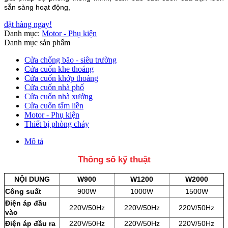
sẵn sàng hoạt động,
đặt hàng ngay!
Danh mục:
Motor - Phụ kiện
Danh mục sản phẩm
Cửa chống bão - siêu trường
Cửa cuốn khe thoáng
Cửa cuốn khớp thoáng
Cửa cuốn nhà phố
Cửa cuốn nhà xưởng
Cửa cuốn tấm liền
Motor - Phụ kiện
Thiết bị phòng cháy
Mô tả
Thông số kỹ thuật
NỘI DUNG
W900
W1200
W2000
Công suất
900W
1000W
1500W
Điện áp đầu
220V/50Hz
220V/50Hz
220V/50Hz
vào
Điện áp đầu ra
220V/50Hz
220V/50Hz
220V/50Hz