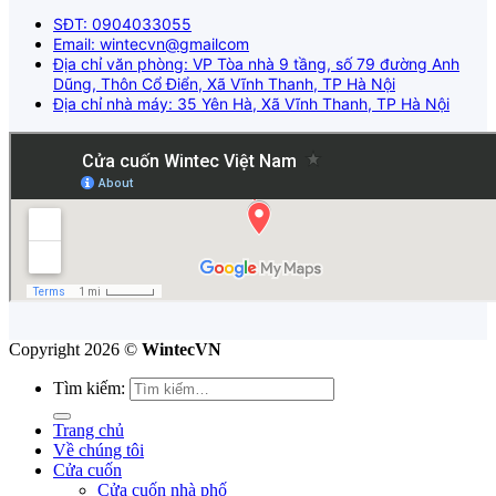
SĐT: 0904033055
Email: wintecvn@gmailcom
Địa chỉ văn phòng: VP Tòa nhà 9 tầng, số 79 đường Anh
Dũng, Thôn Cổ Điển, Xã Vĩnh Thanh, TP Hà Nội
Địa chỉ nhà máy: 35 Yên Hà, Xã Vĩnh Thanh, TP Hà Nội
Copyright 2026 ©
WintecVN
Tìm kiếm:
Trang chủ
Về chúng tôi
Cửa cuốn
Cửa cuốn nhà phố