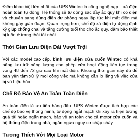
Điểm khác biệt lớn nhất của UPS Wintec là công nghệ nạp – xả điện
hoàn toàn tự động. Hệ thống sẽ tự động sạc đầy ắc quy khi có điện
và chuyển sang dùng điện dự phòng ngay lập tức khi mất điện mà
không gây gián đoạn. Quan trọng hơn, chế độ xả điện tự động định
kỳ giúp chống chai và tăng cường tuổi thọ cho ắc quy, đảm bảo thiết
bị luôn ở trạng thái tốt nhất.
Thời Gian Lưu Điện Dài Vượt Trội
Với các model cao cấp,
bình lưu điện cửa cuốn
Wintec
có khả
năng lưu trữ năng lượng cho phép cửa hoạt động liên tục trong
vòng 48 đến 72 giờ sau khi mất điện. Khoảng thời gian này đủ để
bạn yên tâm xử lý mọi công việc mà không cần lo lắng về việc cửa
bị vô hiệu hóa.
Chế Độ Bảo Vệ An Toàn Toàn Diện
An toàn điện là ưu tiên hàng đầu. UPS Wintec được tích hợp các
chế độ bảo vệ thông minh, tự động ngắt mạch khi xảy ra hiện tượng
quá tải hoặc ngắn mạch, bảo vệ an toàn cho cả motor cửa cuốn và
hệ thống điện trong nhà, ngăn ngừa nguy cơ chập cháy.
Tương Thích Với Mọi Loại Motor