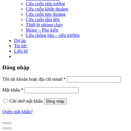
Cửa cuốn nhà xưởng
Cửa cuốn khớp thoáng
Cửa cuốn khe thoáng
Cửa cuốn tấm liền
Thiết bị phòng cháy
Motor – Phụ kiện
Cửa chống bão – siêu trường
Dự án
Tin tức
Liên hệ
Đăng nhập
Tên tài khoản hoặc địa chỉ email
*
Mật khẩu
*
Ghi nhớ mật khẩu
Đăng nhập
Quên mật khẩu?