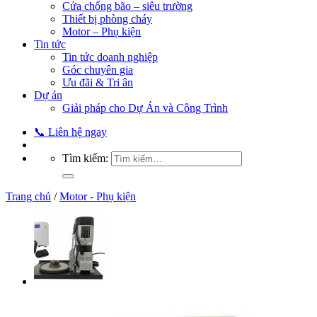
Cửa chống bão – siêu trường
Thiết bị phòng cháy
Motor – Phụ kiện
Tin tức
Tin tức doanh nghiệp
Góc chuyên gia
Ưu đãi & Tri ân
Dự án
Giải pháp cho Dự Án và Công Trình
📞 Liên hệ ngay
Tìm kiếm:
Trang chủ
/
Motor - Phụ kiện