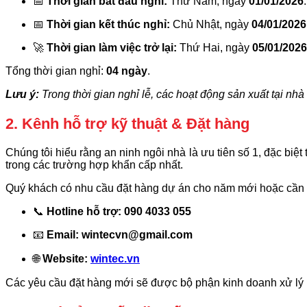
📅
Thời gian bắt đầu nghỉ:
Thứ Năm, ngày
01/01/2026
.
📅
Thời gian kết thúc nghỉ:
Chủ Nhật, ngày
04/01/2026
🚀
Thời gian làm việc trở lại:
Thứ Hai, ngày
05/01/2026
Tổng thời gian nghỉ:
04 ngày
.
Lưu ý:
Trong thời gian nghỉ lễ, các hoạt động sản xuất tại nh
2. Kênh hỗ trợ kỹ thuật & Đặt hàng
Chúng tôi hiểu rằng an ninh ngôi nhà là ưu tiên số 1, đặc biệt
trong các trường hợp khẩn cấp nhất.
Quý khách có nhu cầu đặt hàng dự án cho năm mới hoặc cần tư 
📞
Hotline hỗ trợ:
090 4033 055
📧
Email:
wintecvn@gmail.com
🌐
Website:
wintec.vn
Các yêu cầu đặt hàng mới sẽ được bộ phận kinh doanh xử lý n