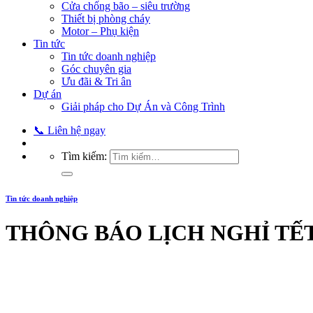
Cửa chống bão – siêu trường
Thiết bị phòng cháy
Motor – Phụ kiện
Tin tức
Tin tức doanh nghiệp
Góc chuyên gia
Ưu đãi & Tri ân
Dự án
Giải pháp cho Dự Án và Công Trình
📞 Liên hệ ngay
Tìm kiếm:
Tin tức doanh nghiệp
THÔNG BÁO LỊCH NGHỈ TẾT