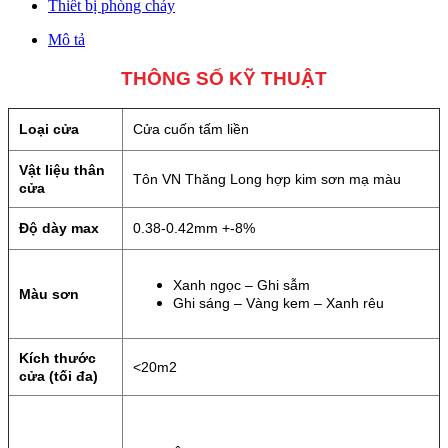
Thiết bị phòng cháy
Mô tả
THÔNG SỐ KỸ THUẬT
Loại cửa
Cửa cuốn tấm liền
Vật liệu thân
Tôn VN Thăng Long hợp kim sơn mạ màu
cửa
Độ dày max
0.38-0.42mm +-8%
Xanh ngọc – Ghi sẫm
Màu sơn
Ghi sáng – Vàng kem – Xanh rêu
Kích thước
<20m2
cửa (tối đa)