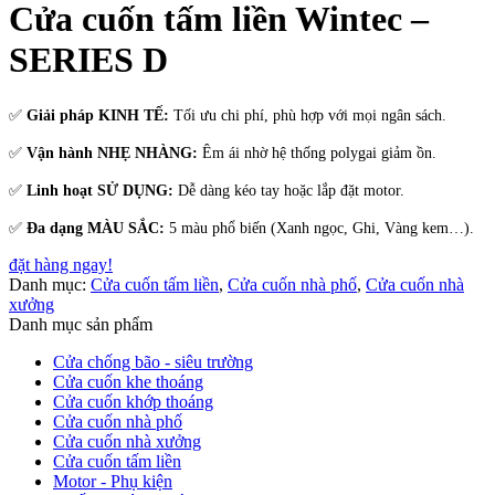
Cửa cuốn tấm liền Wintec –
SERIES D
✅
Giải pháp KINH TẾ:
Tối ưu chi phí, phù hợp với mọi ngân sách.
✅
Vận hành NHẸ NHÀNG:
Êm ái nhờ hệ thống polygai giảm ồn.
✅
Linh hoạt SỬ DỤNG:
Dễ dàng kéo tay hoặc lắp đặt motor.
✅
Đa dạng MÀU SẮC:
5 màu phổ biến (Xanh ngọc, Ghi, Vàng kem…).
đặt hàng ngay!
Danh mục:
Cửa cuốn tấm liền
,
Cửa cuốn nhà phố
,
Cửa cuốn nhà
xưởng
Danh mục sản phẩm
Cửa chống bão - siêu trường
Cửa cuốn khe thoáng
Cửa cuốn khớp thoáng
Cửa cuốn nhà phố
Cửa cuốn nhà xưởng
Cửa cuốn tấm liền
Motor - Phụ kiện