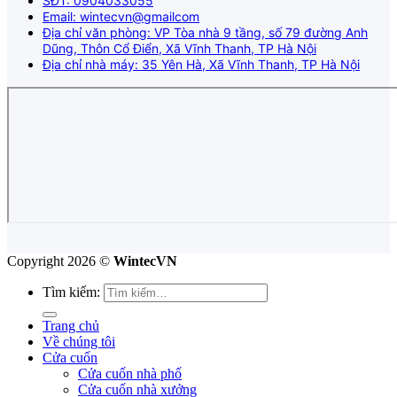
SĐT: 0904033055
Email: wintecvn@gmailcom
Địa chỉ văn phòng: VP Tòa nhà 9 tầng, số 79 đường Anh
Dũng, Thôn Cổ Điển, Xã Vĩnh Thanh, TP Hà Nội
Địa chỉ nhà máy: 35 Yên Hà, Xã Vĩnh Thanh, TP Hà Nội
Copyright 2026 ©
WintecVN
Tìm kiếm:
Trang chủ
Về chúng tôi
Cửa cuốn
Cửa cuốn nhà phố
Cửa cuốn nhà xưởng