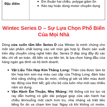
Êm thuận hai chiều, polygai giảm ồn
Đặc điểm
Kéo tay hoặc dùng motor chuyên dụng
Wintec Series D – Sự Lựa Chọn Phổ Biến
Của Mọi Nhà
Dòng
cửa cuốn tấm liền Series D
của Wintec là minh chứng cho
một sản phẩm chất lượng cao với mức giá hợp lý. Được sản xuất
trên dây chuyền công nghệ hiện đại, Series D đáp ứng đầy đủ các
tiêu chí về an toàn, độ bền và sự tiện lợi, là lựa chọn hàng đầu của
hàng ngàn gia đình và hộ kinh doanh.
Vật Liệu Tôn Hợp Kim Thăng Long:
Thân cửa được làm từ
tôn hợp kim sơn mạ màu cao cấp của Thăng Long, đảm bảo
khả năng chống chịu ăn mòn, chống gỉ sét và bền màu dưới
tác động của thời tiết, giữ cho bộ cửa luôn như mới sau nhiều
năm sử dụng.
Vận Hành Êm Thuận, Nhẹ Nhàng:
Hệ thống cót trợ lực và
ray dẫn hướng có gắn dải polygai giúp cửa vận hành hai
chiều lên/xuống một cách trơn tru, nhẹ nhàng và triệt tiêu
tiếng ồn do va chạm kim loại. Ngay cả khi không có motor,