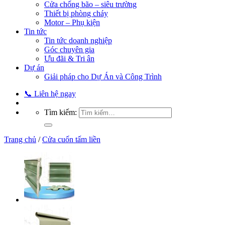
Cửa chống bão – siêu trường
Thiết bị phòng cháy
Motor – Phụ kiện
Tin tức
Tin tức doanh nghiệp
Góc chuyên gia
Ưu đãi & Tri ân
Dự án
Giải pháp cho Dự Án và Công Trình
📞 Liên hệ ngay
Tìm kiếm:
Trang chủ
/
Cửa cuốn tấm liền